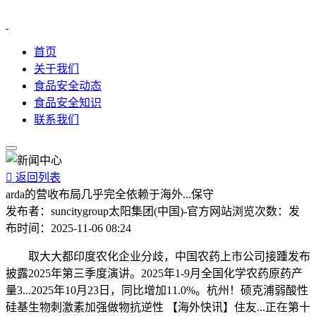
首页
关于我们
食品安全动态
食品安全知识
联系我们

返回列表
arda的营收布局几乎完全依赖于海外...保守
发布者：
suncitygroup太阳集团(中国)-官方网站
浏览次数：
发
布时间：
2025-11-06 08:24
取大大都印度农化企业分歧，中国农药上市公司接踵发布
披露2025年第三季度演讲。2025年1-9月全国化学农药原药产
量3...2025年10月23日，同比增加11.0%。杭州！硕克浦弱酸性
硅基生物刺激素加强做物抗逆性 【海外快讯】住友...正在第十