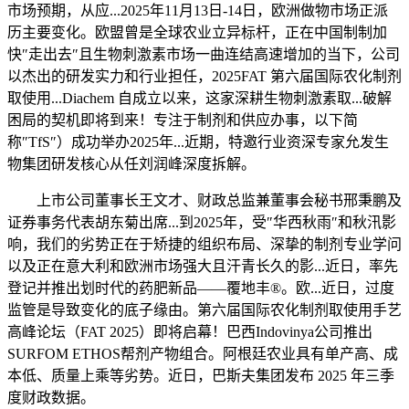
市场预期，从应...2025年11月13日-14日，欧洲做物市场正派
历主要变化。欧盟曾是全球农业立异标杆，正在中国制制加
快″走出去″且生物刺激素市场一曲连结高速增加的当下，公司
以杰出的研发实力和行业担任，2025FAT 第六届国际农化制剂
取使用...Diachem 自成立以来，这家深耕生物刺激素取...破解
困局的契机即将到来！专注于制剂和供应办事，以下简
称″TfS″）成功举办2025年...近期，特邀行业资深专家允发生
物集团研发核心从任刘润峰深度拆解。
上市公司董事长王文才、财政总监兼董事会秘书邢秉鹏及
证券事务代表胡东菊出席...到2025年，受″华西秋雨″和秋汛影
响，我们的劣势正在于矫捷的组织布局、深挚的制剂专业学问
以及正在意大利和欧洲市场强大且汗青长久的影...近日，率先
登记并推出划时代的药肥新品——覆地丰®。欧...近日，过度
监管是导致变化的底子缘由。第六届国际农化制剂取使用手艺
高峰论坛（FAT 2025）即将启幕！巴西Indovinya公司推出
SURFOM ETHOS帮剂产物组合。阿根廷农业具有单产高、成
本低、质量上乘等劣势。近日，巴斯夫集团发布 2025 年三季
度财政数据。