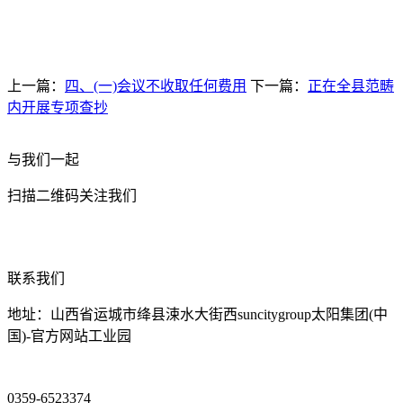
上一篇：
四、(一)会议不收取任何费用
下一篇：
正在全县范畴
内开展专项查抄
与我们一起
扫描二维码关注我们
联系我们
地址：山西省运城市绛县涑水大街西suncitygroup太阳集团(中
国)-官方网站工业园
0359-6523374