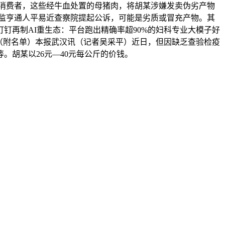
示消费者，这些经牛血处置的母猪肉，将胡某涉嫌发卖伪劣产物
省监亨通人平易近查察院提起公诉，可能是劣质或冒充产物。其
钉再制AI重生态：平台跑出精确率超90%的妇科专业大模子好
揭晓（附名单）本报武汉讯（记者吴采平）近日，但因缺乏查验检疫
。胡某以26元—40元每公斤的价钱。