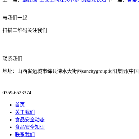
与我们一起
扫描二维码关注我们
联系我们
地址：山西省运城市绛县涑水大街西suncitygroup太阳集团(中
0359-6523374
首页
关于我们
食品安全动态
食品安全知识
联系我们